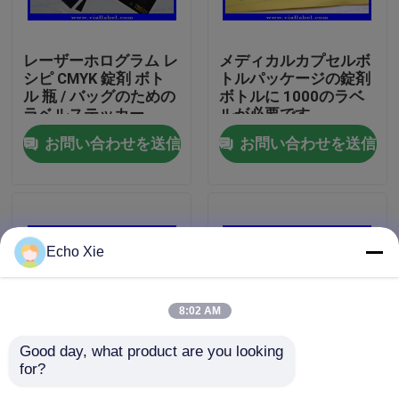
工場旅行
レーザーホログラム レ
メディカルカプセルボ
シピ CMYK 錠剤 ボト
トルパッケージの錠剤
ル 瓶 / バッグのための
ボトルに 1000のラベ
品質管理
ラベルステッカー
ルが必要です
お問い合わせを送信
お問い合わせを送信
私達に連絡しなさい
引用を要求しなさい
Echo Xie
10mL ガラスびんのラベル
8:02 AM
10ml ガラスびん箱
Good day, what product are you looking 
for?
カスタム製薬カプセル
パーソナライズされ,タ
小さいびんのラベル
ボトルラベル印刷, ボ
ーゲット化されたラベ