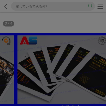
3
/
4