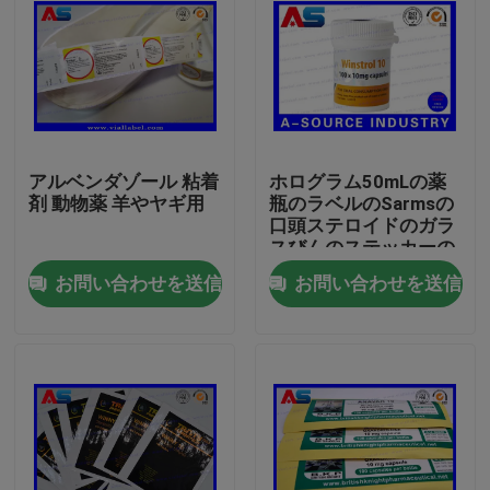
アルベンダゾール 粘着
ホログラム50mLの薬
剤 動物薬 羊やヤギ用
瓶のラベルのSarmsの
口頭ステロイドのガラ
スびんのステッカーの
ラベルは/びんのラベ
お問い合わせを送信
お問い合わせを送信
ルを個人化しました
家
プロダクト
私達について