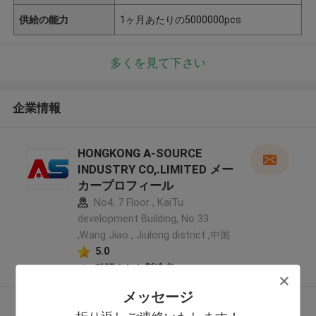
供給の能力
1ヶ月あたりの5000000pcs
多くを見て下さい
企業情報
HONGKONG A-SOURCE
INDUSTRY CO,.LIMITED メー
カープロフィール
No4, 7 Floor , KaiTu
development Building, No 33
,Wang Jiao , Jiulong district ,中国
5.0
確認された製造者
メッセージ
多くを見て下さい