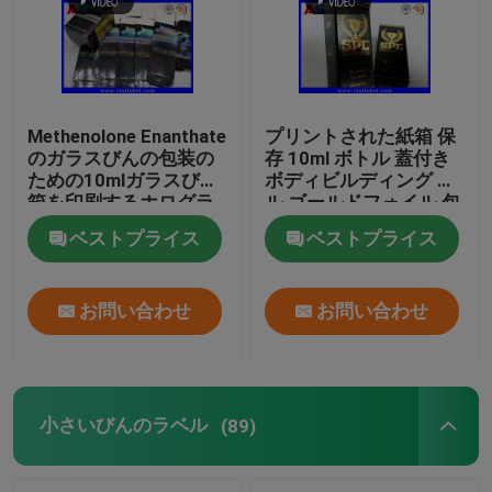
Methenolone Enanthate
プリントされた紙箱 保
のガラスびんの包装の
存 10ml ボトル 蓋付き
ための10mlガラスびん
ボディビルディング ゲ
箱を印刷するホログラ
ル ゴールドフォイル 包
ム
装 ゴールドフォイル /
ベストプライス
ベストプライス
ホログラム効果
お問い合わせ
お問い合わせ
小さいびんのラベル
(89)