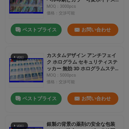
テッカー
MOQ：3000pcs
価格：交渉可能
注文のレーザー光線写真ステッカー
ベストプライス
お問い合わせ
小さいガラス ガラスびん
帽子を離れたフリップ
カスタムデザイン アンチフェイ
ク ホログラム セキュリティステ
ッカー 無効 3D ホログラムステッ
プラスチック薬瓶
カー
MOQ：5000pcs
価格：交渉可能
薬剤包装箱
ベストプライス
お問い合わせ
アルミ箔の袋
銀製の背景の薬剤の安全な包装
プラスチックまめの包装