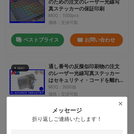
のための注文のレーザー光線写
真ステッカーの保証印刷
注文の化粧品のラベル
MOQ：1000pcs
価格：交渉可能
薬剤のガラス製アンプル
ベストプライス
お問い合わせ
薬瓶のラベル
通し番号の反擬似印刷物の注文
手動ガラスびんのひだ付け装置
のレーザー光線写真ステッカー
はセキュリティ・コードを離れ
て傷付きます
MOQ：3000個
注文のリーフレットの印刷
価格：交渉可能
ショッピングペーパーバッグ
メッセージ
ベストプライス
お問い合わせ
折り返しご連絡いたします！