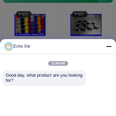
プラスチック透明で白
ISOの承認の紫色20mm
Echo Xie
く明確なフリップ上の
フリップ上の帽子のガ
帽子はガラスびんの帽
ラスびんの帽子を離れ
子のプラスチック
た薬剤10mlびんフリッ
12:08 PM
13mm/15の
プ
ベストプライス
ベストプライス
mm/20mm/32mmを離
Good day, what product are you looking 
れて、弾きます
for?
お問い合わせ
お問い合わせ
多くを見て下さい