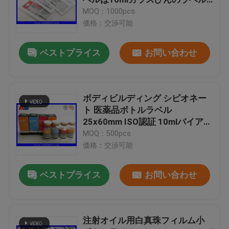
を小さいびんのラベルと分類す
MOQ：1000pcs
る
価格：交渉可能
注文のレーザー光線写真ステッカー
ベストプライス
お問い合わせ
小さいガラス ガラスびん
帽子を離れたフリップ
ボディビルディング シピオネー
ト 医薬品ボトルラベル
25x60mm ISO認証 10mlバイアル
プラスチック薬瓶
用
MOQ：500pcs
価格：交渉可能
薬剤包装箱
ベストプライス
お問い合わせ
アルミ箔の袋
注射オイル用白真珠フィルム小
プラスチックまめの包装