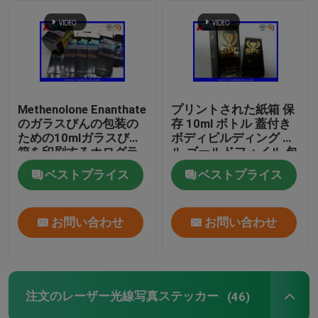
Methenolone Enanthate
プリントされた紙箱 保
のガラスびんの包装の
存 10ml ボトル 蓋付き
ための10mlガラスびん
ボディビルディング ゲ
箱を印刷するホログラ
ル ゴールドフォイル 包
ム
装 ゴールドフォイル /
ベストプライス
ベストプライス
ホログラム効果
お問い合わせ
お問い合わせ
注文のレーザー光線写真ステッカー
(46)