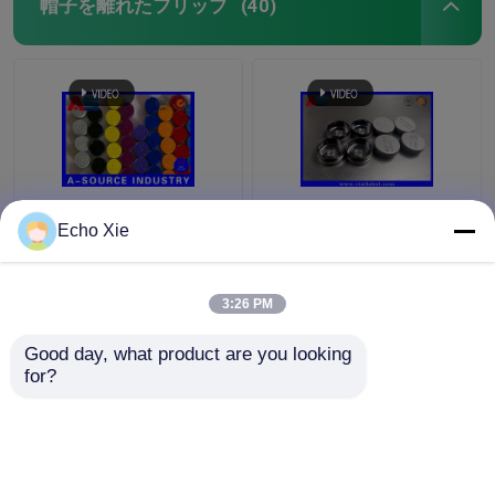
帽子を離れたフリップ
(40)
プラスチック透明で白
ISOの承認の紫色20mm
Echo Xie
く明確なフリップ上の
フリップ上の帽子のガ
帽子はガラスびんの帽
ラスびんの帽子を離れ
子のプラスチック
た薬剤10mlびんフリッ
3:26 PM
13mm/15の
プ
ベストプライス
ベストプライス
mm/20mm/32mmを離
Good day, what product are you looking 
れて、弾きます
for?
お問い合わせ
お問い合わせ