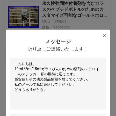
永久性強固性付着剤を含むガラ
スのペプチドボトルのためのカ
スタマイズ可能なゴールドホロ
グラフィックラベル
MOQ：500pcs
価格：Negotiate
メッセージ
ベストプライス
お問い合わせ
折り返しご連絡いたします！
NAD+ラベル 金属製 彫刻された
ペプチドボトルステッカー 小さ
いボトルラベル 注射オイルステ
ッカー
MOQ：500pcs
価格：Negotiate
ベストプライス
お問い合わせ