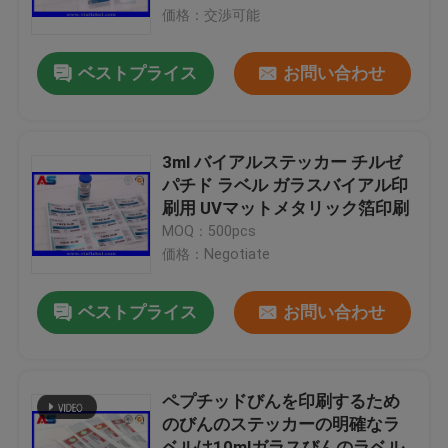
価格：交渉可能
工場旅行
ベストプライス
お問い合わせ
品質管理
3ml バイアルステッカー チルゼ
私達に連絡しなさい
パチド ラベル ガラスバイアル印
刷用 UVマットメタリック箔印刷
MOQ：500pcs
引用を要求しなさい
価格：Negotiate
10mL ガラスびんのラベル
ベストプライス
お問い合わせ
10ml ガラスびん箱
ペプチッドびんを印刷するため
のびんのステッカーの明確なラ
小さいびんのラベル
ベルは10mlガラスびんのラベル