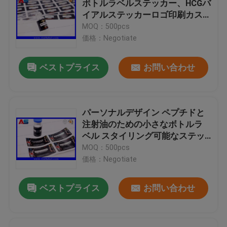
ボトルラベルステッカー、HCGバ
イアルステッカーロゴ印刷カス
注文の化粧品のラベル
タマイズ
MOQ：500pcs
価格：Negotiate
薬剤のガラス製アンプル
ベストプライス
お問い合わせ
薬瓶のラベル
パーソナルデザイン ペプチドと
手動ガラスびんのひだ付け装置
注射油のための小さなボトルラ
ベル スタイリング可能なステッ
カー
MOQ：500pcs
注文のリーフレットの印刷
価格：Negotiate
ショッピングペーパーバッグ
ベストプライス
お問い合わせ