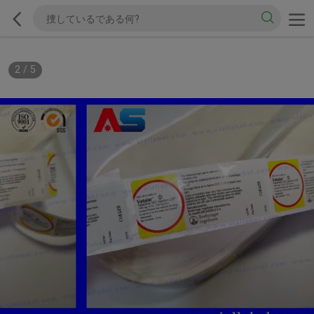
2
/
5