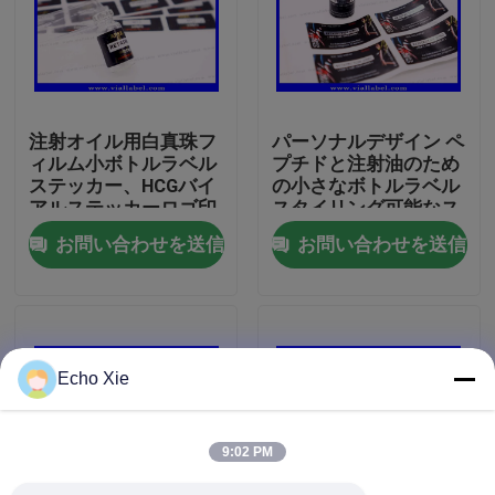
工場旅行
品質管理
注射オイル用白真珠フ
パーソナルデザイン ペ
ィルム小ボトルラベル
プチドと注射油のため
ステッカー、HCGバイ
の小さなボトルラベル
私達に連絡しなさい
アルステッカーロゴ印
スタイリング可能なス
刷カスタマイズ
テッカー
お問い合わせを送信
お問い合わせを送信
引用を要求しなさい
10mL ガラスびんのラベル
Echo Xie
10ml ガラスびん箱
9:02 PM
小さいびんのラベル