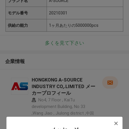
ブランド名
A-SOURCE
モデル番号
20210301
供給の能力
1ヶ月あたりの5000000pcs
多くを見て下さい
企業情報
HONGKONG A-SOURCE
INDUSTRY CO,.LIMITED メー
カープロフィール
No4, 7 Floor , KaiTu
development Building, No 33
,Wang Jiao , Jiulong district ,中国
5.0
確認された製造者