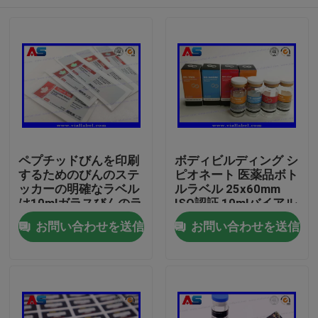
ペプチッドびんを印刷
ボディビルディング シ
するためのびんのステ
ピオネート 医薬品ボト
ッカーの明確なラベル
ルラベル 25x60mm
は10mlガラスびんのラ
ISO認証 10mlバイアル
ベルを小さいびんのラ
用
家
お問い合わせを送信
お問い合わせを送信
ベルと分類する
プロダクト
私達について