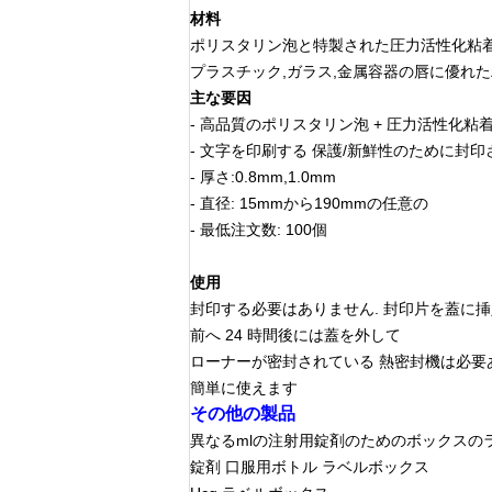
材料
ポリスタリン泡と特製された圧力活性化粘
プラスチック,ガラス,金属容器の唇に優れ
主な要因
- 高品質のポリスタリン泡 + 圧力活性化粘着
- 文字を印刷する 保護/新鮮性のために封印
- 厚さ:0.8mm,1.0mm
- 直径: 15mmから190mmの任意の
- 最低注文数: 100個
使用
封印する必要はありません. 封印片を蓋に挿
前へ
24 時間後には蓋を外して
ローナーが密封されている
熱密封機は必要
簡単に使えます
その他の製品
異なるmlの注射用錠剤のためのボックスの
錠剤 口服用ボトル ラベルボックス