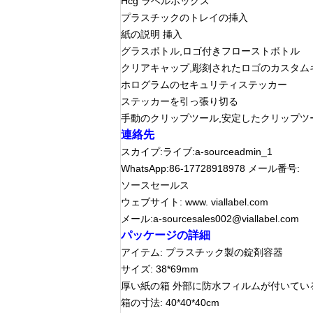
Hcg ラベルボックス
プラスチックのトレイの挿入
紙の説明 挿入
グラスボトル,ロゴ付きフローストボトル
クリアキャップ,彫刻されたロゴのカスタム
ホログラムのセキュリティステッカー
ステッカーを引っ張り切る
手動のクリップツール,安定したクリップツ
連絡先
スカイプ:ライブ:a-sourceadmin_1
WhatsApp:86-17728918978 メール番号:
ソースセールス
ウェブサイト: www. viallabel.com
メール:a-sourcesales002@viallabel.com
パッケージの詳細
アイテム: プラスチック製の錠剤容器
サイズ: 38*69mm
厚い紙の箱 外部に防水フィルムが付いてい
箱の寸法: 40*40*40cm