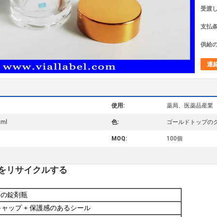
受渡し
支払条
供給の
連
使用:
薬局、医薬品産業
0ml
色:
ゴールドトップの
MOQ:
100個
をリサイクルする
製の錠剤瓶
キャップ + 保護感のあるシール