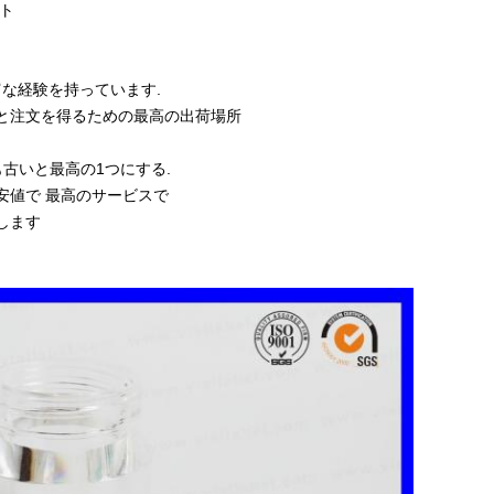
ット
豊富な経験を持っています.
と注文を得るための最高の出荷場所
古いと最高の1つにする.
安値で 最高のサービスで
します