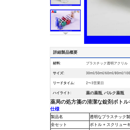
詳細製品概要
材料:
プラスチック透明アクリル
サイズ:
30ml/50ml/60ml/80ml/10
リードタイム:
2〜3営業日
薬の薬瓶
バルク薬瓶
ハイライト:
,
薬局の処方箋の清潔な錠剤ボトル
仕様
製品名
透明なプラスチック
全セット
ボトル + スクリュー