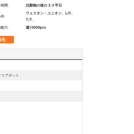
時間:
沈殿物の後の 2-3 平日
ウェスタン・ユニオン、L/C、
件:
T/T、
能力:
週10000pcs
絡先
クリアポット