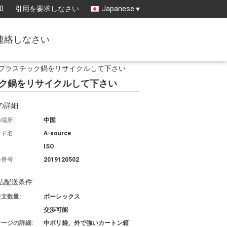
0
引用を要求しなさい
Japanese
連絡しなさい
のプラスチック鍋をリサイクルして下さい
ック鍋をリサイクルして下さい
の詳細:
場所:
中国
ド名:
A-source
ISO
番号:
2019120502
払配送条件:
文数量:
ポーレックス
交渉可能
ージの詳細:
中ポリ袋、外で強いカートン箱