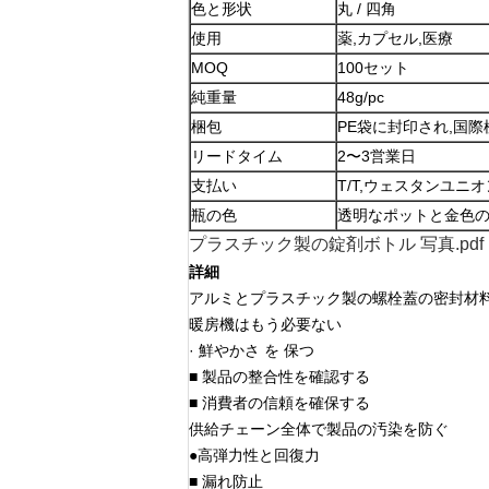
色と形状
丸 / 四角
使用
薬,カプセル,医療
MOQ
100セット
純重量
48g/pc
梱包
PE袋に封印され,国
リードタイム
2〜3営業日
支払い
T/T,ウェスタンユニオン
瓶の色
透明なポットと金色
プラスチック製の錠剤ボトル 写真.pdf
詳細
アルミとプラスチック製の螺栓蓋の密封材
暖房機はもう必要ない
· 鮮やかさ を 保つ
■ 製品の整合性を確認する
■ 消費者の信頼を確保する
供給チェーン全体で製品の汚染を防ぐ
●高弾力性と回復力
■ 漏れ防止