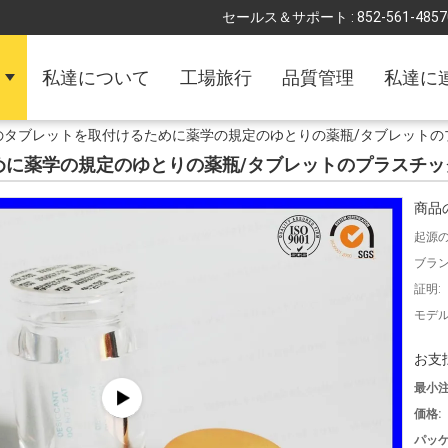
セールス＆サポート :
852-561-4857
私達について
工場旅行
品質管理
私達に
つのタブレットを取付けるために薬学の規定のゆとりの薬瓶/タブレット
ために薬学の規定のゆとりの薬瓶/タブレットのプラスチ
商品
起源の
ブラン
証明:
モデル
お支
最小注
価格:
パッケ