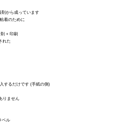
着剤から成っています
た粘着のために
剤 + 印刷
された
入するだけです (手紙の側)
ありません
ラベル