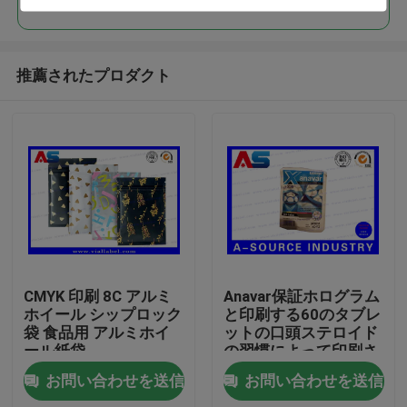
推薦されたプロダクト
家
CMYK 印刷 8C アルミ
Anavar保証ホログラム
ホイール シップロック
と印刷する60のタブレ
袋 食品用 アルミホイ
ットの口頭ステロイド
プロダクト
ール紙袋
の習慣によって印刷さ
れるジッパー ロックの
お問い合わせを送信
お問い合わせを送信
アルミニウム ポリ袋
私達について