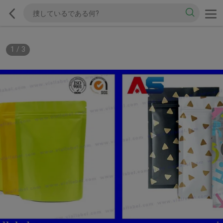
1
/
3