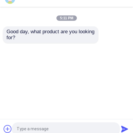
注文のレーザー光線写真ステッカー
5:11 PM
Good day, what product are you looking 
小さいガラス ガラスびん
for?
口頭ゼリーの薬剤のア
包装を分類する習慣の
ルミ ホイルは注文のロ
薬剤の口頭アルミ ホイ
ゴの印刷/4つの側面の
ル ジップ ロック式袋
帽子を離れたフリップ
密封を袋に入れます
お問い合わせを送信
お問い合わせを送信
プラスチック薬瓶
薬剤包装箱
ホーム
企業情報
お問い合わせ
Desktop Site
地図
Privacy Policy
アルミ箔の袋
品質
10mL ガラスびんのラベル
中国工
プラスチックまめの包装
場.Copyright © 2026 HONGKONG A-SOURCE