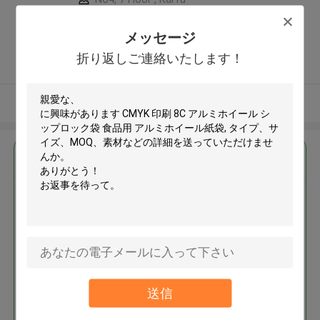
development Building, No 33
,Wang Jiao , Jiulong district ,中国
メッセージ
5.0
折り返しご連絡いたします！
確認された製造者
多くを見て下さい
最高の価格で
CMYK 印刷 8C アルミホイール シ
ップロック袋 食品用 アルミホイ
ール紙袋
送信
続行