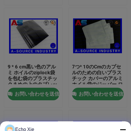
工場旅行
品質管理
私達に連絡しなさい
9 * 6 cm黒い色のアル
7つ* 10のCmのカプセ
引用を要求しなさい
ミ ホイルのziplock袋
ルのための白いプラス
を包む袋のプラスチッ
チック カバーのアルミ
クまめの上のタブレッ
ホイル袋のジッパー ロ
ト アルミニウム立場
ックPounch
10mL ガラスびんのラベル
お問い合わせを送信
お問い合わせを送信
10ml ガラスびん箱
小さいびんのラベル
Echo Xie