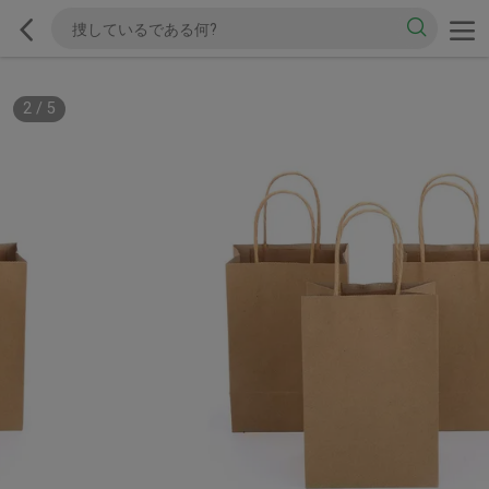
2
/
5