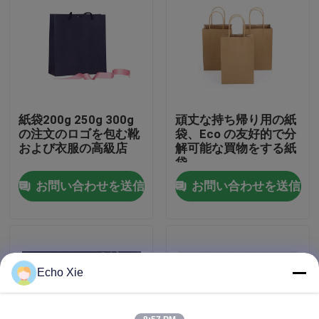
工場旅行
品質管理
紙袋200g 250g 300g
頑丈な持ち帰り用の紙
私達に連絡しなさい
の注文のロゴを包む靴
袋、Eco の友好的で分
および衣服の高級店
解可能な買物をする紙
袋
引用を要求しなさい
お問い合わせを送信
お問い合わせを送信
10mL ガラスびんのラベル
10ml ガラスびん箱
Echo Xie
小さいびんのラベル