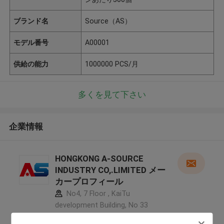
ブランド名
Source（AS）
モデル番号
A00001
供給の能力
1000000 PCS/月
多くを見て下さい
企業情報
HONGKONG A-SOURCE
INDUSTRY CO,.LIMITED メー
カープロフィール
No4, 7 Floor , KaiTu
development Building, No 33
,Wang Jiao , Jiulong district ,中国