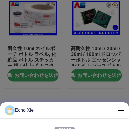
工場旅行
品質管理
耐久性 10ml ネイルポ
高耐久性 10ml / 20ml /
私達に連絡しなさい
ーチ ボトル ラベル, 化
30ml / 100ml ドロッパ
粧品 ボトル スチッカ
ーボトル エッセンシャ
ー 輝く仕上げ カスタ
ルオイル ガラスボトル
引用を要求しなさい
ムカラー
防水 印刷
お問い合わせを送信
お問い合わせを送信
10mL ガラスびんのラベル
10ml ガラスびん箱
Echo Xie
小さいびんのラベル