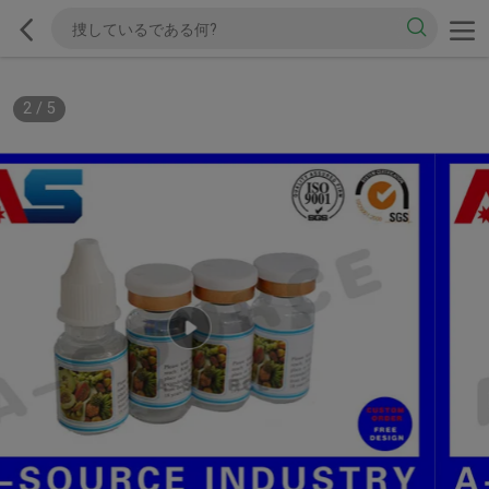
2
/
5