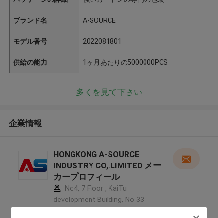
ブランド名
A-SOURCE
モデル番号
2022081801
供給の能力
1ヶ月あたりの5000000PCS
多くを見て下さい
企業情報
HONGKONG A-SOURCE
INDUSTRY CO,.LIMITED メー
カープロフィール
No4, 7 Floor , KaiTu
development Building, No 33
,Wang Jiao , Jiulong district ,中国