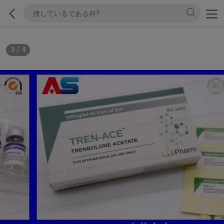
3
/
4