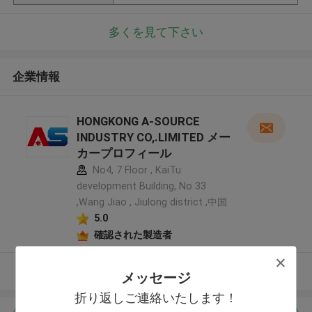
多くを見て下さい
企業情報
HONGKONG A-SOURCE
INDUSTRY CO,.LIMITED メー
カープロフィール
No4, 7 Floor , KaiTu
development Building, No 33
,Wang Jiao , Jiulong district ,中国
5.0
確認された製造者
多くを見て下さい
メッセージ
折り返しご連絡いたします！