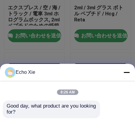
エクスプレス / 空 / 海 /
2ml / 3ml グラス ボト
トラック / 電車 3ml ホ
ル ペプチド / Hcg /
工場旅行
ログラムボックス, 2ml
Reta
ペプチドのための紙箱
無料デザインサービス
お問い合わせを送信
お問い合わせを送信
品質管理
私達に連絡しなさい
Echo Xie
引用を要求しなさい
8:26 AM
10mL ガラスびんのラベル
Good day, what product are you looking 
for?
10ml ガラスびん箱
Methenolone
SP Pharmaの設計を印
Enanthateのガラスび
刷している浮彫りにさ
んの包装のための10ml
れたロゴ マットの
ガラスびん箱を印刷す
10mlガラスびんのため
小さいびんのラベル