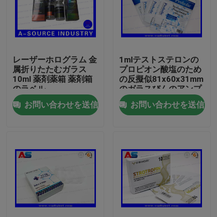
レーザーホログラム 金
1mlテストステロンの
属折りたたむガラス
プロピオン酸塩のため
10ml 薬剤薬箱 薬剤箱
の反擬似81x60x31mm
のラベル
のガラスびんのアンプ
ルの収納箱
お問い合わせを送信
お問い合わせを送信
家
プロダクト
私達について