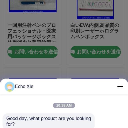
工場旅行
一回用注射ペンのプロ
白いEVA内側,高品質の
フェッショナル・医療
印刷レーザーホログラ
品質管理
用パッケージボックス
ムペンボックス
体重減少と美容治療に
最適
お問い合わせを送信
お問い合わせを送信
私達に連絡しなさい
引用を要求しなさい
Echo Xie
10mL ガラスびんのラベル
10:38 AM
10ml ガラスびん箱
Good day, what product are you looking 
for?
小さいびんのラベル
BPC ホログラフィック
UVマットメタリックカ