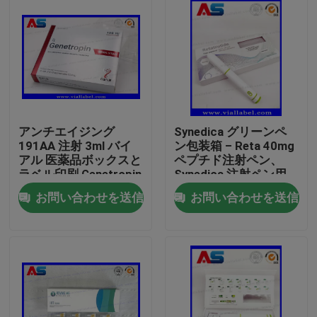
アンチエイジング
Synedica グリーンペ
191AA 注射 3ml バイ
ン包装箱 – Reta 40mg
アル 医薬品ボックスと
ペプチド注射ペン、
ラベル印刷 Genetropin
Synedica 注射ペン用
のカスタムペプチド注
お問い合わせを送信
お問い合わせを送信
射ペンケース
家
プロダクト
私達について