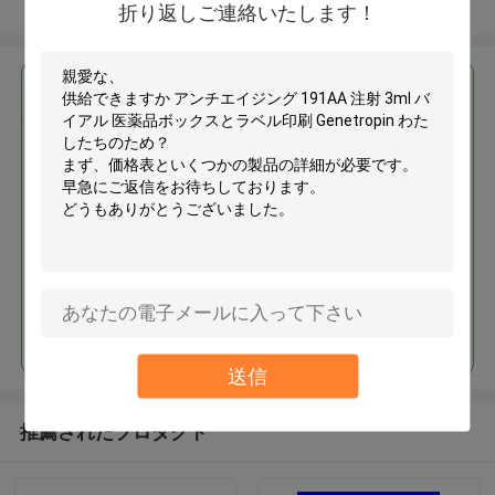
多くを見て下さい
折り返しご連絡いたします！
最高の価格で
アンチエイジング 191AA 注射
3ml バイアル 医薬品ボックスと
ラベル印刷 Genetropin
続行
送信
推薦されたプロダクト