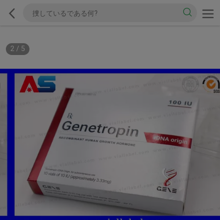
2
/
5