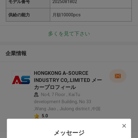
モデル番号
2025081802
供給の能力
月額10000pcs
多くを見て下さい
企業情報
HONGKONG A-SOURCE
INDUSTRY CO,.LIMITED メー
カープロフィール
No4, 7 Floor , KaiTu
development Building, No 33
,Wang Jiao , Jiulong district ,中国
5.0
確認された製造者
メッセージ