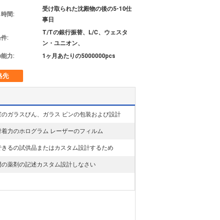
受け取られた沈殿物の後の5-10仕
時間:
事日
T/Tの銀行振替、L/C、ウェスタ
件:
ン・ユニオン、
能力:
1ヶ月あたりの5000000pcs
絡先
室のガラスびん、ガラス ビンの包装および設計
付着力のホログラム レーザーのフィルム
できるの試供品またはカスタム設計するため
門の薬剤の記述カスタム設計しなさい