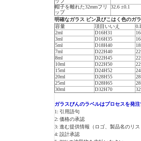
ップ
帽子を離れた32mmフリ
32.6 ±0.1
ップ
明確なガラス ビン及びこはく色のガラ
容量
項目いいえ
0
2ml
D16H31
16
3ml
D16H35
16
5ml
D18H40
18
7ml
D22H40
22
8ml
D22H45
22
10ml
D22H50
22
15ml
D24H52
24
20ml
D28H55
28
25ml
D28H65
28
30ml
D32H70
32
ガラスびんのラベルはプロセスを発注
1: 引用語句
2: 価格の承認
3: 進む提供情報（ロゴ、製品名のリ
4: 設計承認