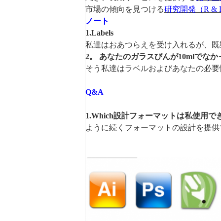
市場の傾向を見つける
研究開発（R &
ノート
1.Labels
私達はおあつらえを受け入れるが、既
2。 あなたのガラスびんが10mlで
そう私達はラベルおよびあなたの必要
Q&A
1.Which設計フォーマットは私使用で
ように続くフォーマットの設計を提供できる: .psd