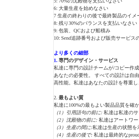
5: 70%の沈殿物を支払いなさい
6: 大量生産を始めなさい
7 生産の終わりの後で最終製品のイメ
8: 残り30%のバランスを支払いなさい
9: 包装、QCおよび船積み
10: Send追跡番号および販売サービ
より多くの細部
1.
専門のデザイン・サービス
私達に専門の設計チームが/コピー作
あなたの必要性。
すべての設計は自由
高性能。私達はあなたの設計を
尊重し
2.
最もよい質
私達に100%の最もよい製品品質を
（1）引用語句の前に:
私達は私達のサ
（2）沈殿物の前に:
私達はアートワー
（3）生産の間に:
私達は生産の状態を
（4）生産の後で:
私達は最終的なpro