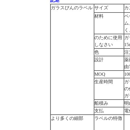
記述
ガラスびんのラベル
サイズ
カ
材料
ペ
ム
く
のために使用
ガ
しなさい
15
色
注
設計
薬
由
MOQ
10
生産時間
ガ
の
ガ
船積み
明
支払
電
より多くの細部
ラベルの特徴