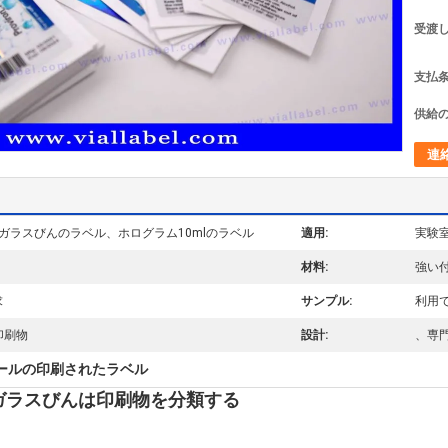
受渡し
支払条
供給の
連
Lガラスびんのラベル、ホログラム10mlのラベル
適用:
実験
材料:
強い
求
サンプル:
利用
印刷物
設計:
、専
ールの印刷されたラベル
ガラスびんは印刷物を分類する