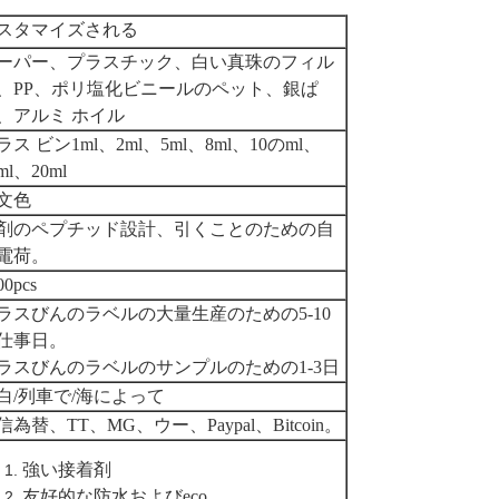
スタマイズされる
ーパー、プラスチック、白い真珠のフィル
、PP、ポリ塩化ビニールのペット、銀ぱ
、アルミ ホイル
ラス ビン1ml、2ml、5ml、8ml、10のml、
ml、20ml
文色
剤のペプチッド設計、引くことのための自
電荷。
00pcs
ラスびんのラベルの大量生産のための5-10
仕事日。
ラスびんのラベルのサンプルのための1-3日
白/列車で/海によって
信為替、TT、MG、ウー、Paypal、Bitcoin。
強い接着剤
友好的な防水およびeco