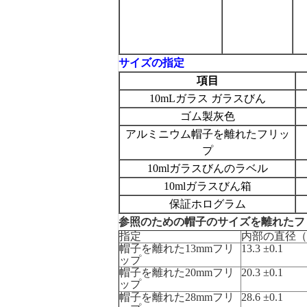
サイズの指定
項目
10mLガラス ガラスびん
ゴム製灰色
アルミニウム帽子を離れたフリッ
プ
10mlガラスびんのラベル
10mlガラスびん箱
保証ホログラム
参照のための帽子のサイズを離れたフ
指定
内部の直径（
帽子を離れた13mmフリ
13.3 ±0.1
ップ
帽子を離れた20mmフリ
20.3 ±0.1
ップ
帽子を離れた28mmフリ
28.6 ±0.1