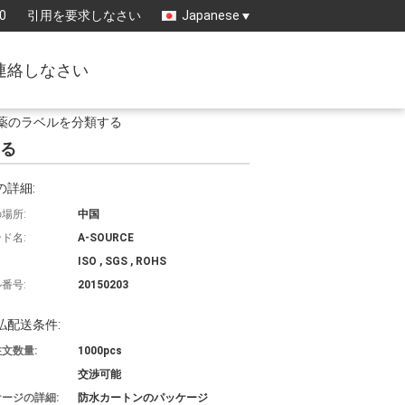
0
引用を要求しなさい
Japanese
連絡しなさい
の薬のラベルを分類する
する
の詳細:
場所:
中国
ド名:
A-SOURCE
ISO , SGS , ROHS
番号:
20150203
払配送条件:
文数量:
1000pcs
交渉可能
ージの詳細:
防水カートンのパッケージ