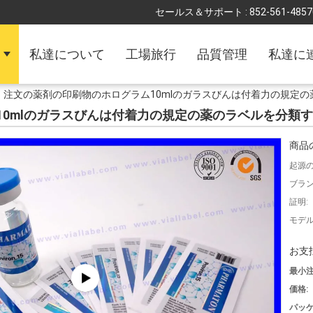
セールス＆サポート :
852-561-4857
私達について
工場旅行
品質管理
私達に
注文の薬剤の印刷物のホログラム10mlのガラスびんは付着力の規定
10mlのガラスびんは付着力の規定の薬のラベルを分類
商品
起源の
ブラン
証明:
モデル
お支
最小注
価格:
パッケ