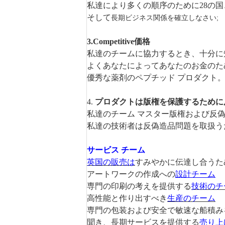
私達により多くの順序のために28の国
そして
長期ビジネス関係を確立しなさい;
3.Competitive価格
私達のチームに協力するとき、十分に
よく
あなたによってあなたのお金のた
優秀な薬剤の
ペプチッド プロダクト
4.
プロダクトは版権を保護するために
私達のチーム マスター版権および反
私達の技術者は反偽造品問題を取扱う
サービス チーム
英国の販売は
すみやかに伝達し合うた
アートワークの作成
への
設計チーム
専門の印刷の考えを提供する
技術のチ
高性能と作り出すべき
生産のチーム
専門の包装および安全で敏速な船積み
聞き、長期サービスを提供する
売り上