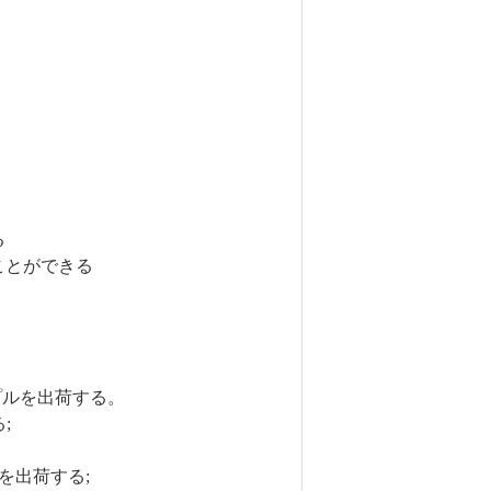
る
ことができる
プルを出荷する。
;
を出荷する;