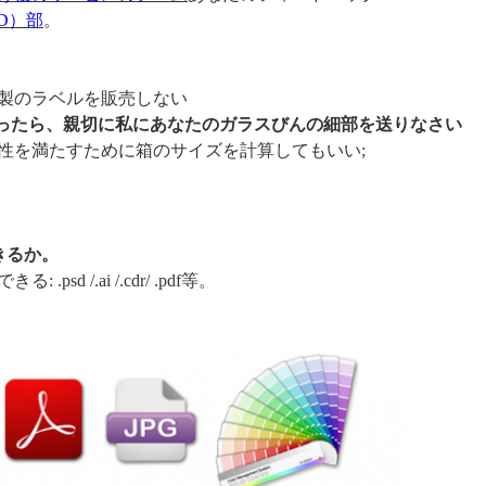
 D）部
。
製のラベルを販売しない
なかったら、親切に私にあなたのガラスびんの細部を送りなさい
性を満たすために箱のサイズを計算してもいい;
きるか。
 /.ai /.cdr/ .pdf等。