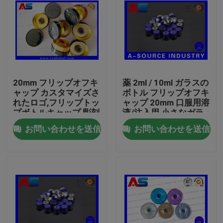
20mm フリップオフキ
薬 2ml / 10ml ガラスの
ャップ カスタマイズさ
ボトル フリップオフキ
れたロゴ,フリップトッ
ャップ 20mm 口服用溶
プボトルキャップ 彫刻
液/注入用 小さなガラ
されたカスタムロゴ
スのボトル
お問い合わせを送信
お問い合わせを送信
MOQ 30000pcs
家
プロダクト
私達について