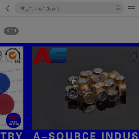
3
/
4