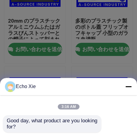
工場旅行
20mm のプラスチック
多彩のプラスチック製
アルミニウムふたはガ
のボトル蓋 フリップオ
ラスびんストッパーと
フキャップ 小型のガラ
品質管理
の帽子によって刻まれ
ス血清瓶
る注文のロゴを離れて
11mm,13mm,20mm
お問い合わせを送信
お問い合わせを送信
弾きます
私達に連絡しなさい
引用を要求しなさい
Echo Xie
10mL ガラスびんのラベル
3:16 AM
10ml ガラスびん箱
Good day, what product are you looking 
for?
普通のボトル ガラスボ
オーダーメイド 20mm
小さいびんのラベル
トル カップ 脱がれる
アルミ・プラスチック