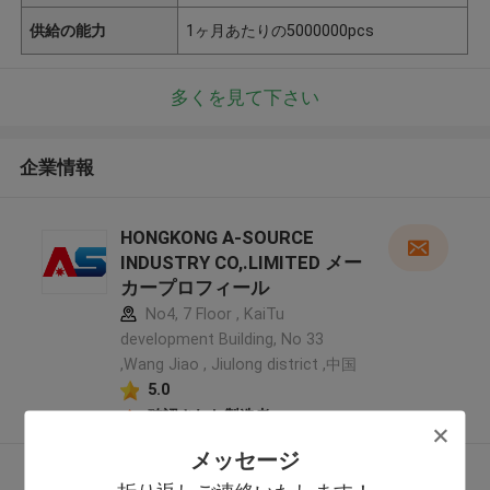
供給の能力
1ヶ月あたりの5000000pcs
多くを見て下さい
企業情報
HONGKONG A-SOURCE
INDUSTRY CO,.LIMITED メー
カープロフィール
No4, 7 Floor , KaiTu
development Building, No 33
,Wang Jiao , Jiulong district ,中国
5.0
確認された製造者
メッセージ
多くを見て下さい