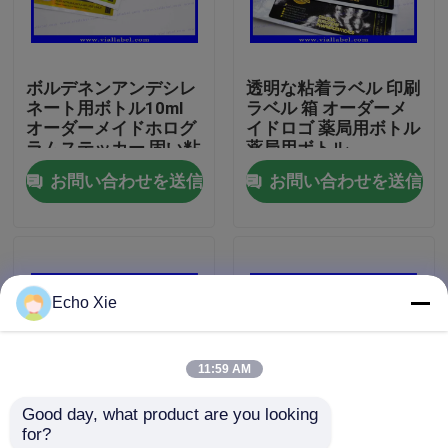
工場旅行
ボルデネンアンデシレ
透明な粘着ラベル 印刷
ネート用ボトル10ml
ラベル 箱 オーダーメ
品質管理
オーダーメイドホログ
イドロゴ 薬局用ボトル
ラムステッカー 固い粘
薬局用ボトル
着剤 10ml ホログラム
お問い合わせを送信
お問い合わせを送信
私達に連絡しなさい
レーザー効果付き ボト
ルラベル オーダーメイ
ドサイズ
引用を要求しなさい
Echo Xie
10mL ガラスびんのラベル
11:59 AM
10ml ガラスびん箱
Good day, what product are you looking 
for?
小さいびんのラベル
生殖不能の注入のびん
ホログラム ステッカー