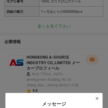
モデル番号
10mL ガラスびんのラベル
供給の能力
1ヶ月あたりの5000000pcs
多くを見て下さい
企業情報
HONGKONG A-SOURCE
INDUSTRY CO,.LIMITED メー
カープロフィール
No4, 7 Floor , KaiTu
development Building, No 33
,Wang Jiao , Jiulong district ,中国
5.0
確認された製造者
メッセージ