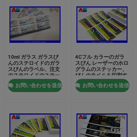
10ml ガラス ガラスび
4Cフル カラーのガラ
んのステロイドのガラ
スびん レーザーのホロ
スびんのラベル、注文
グラムのステッカー、
のステロイドのステッ
びんのラベルを印刷す
カーの印刷
るSGS
お問い合わせを送信
お問い合わせを送信
家
プロダクト
私達について