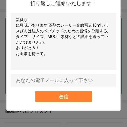
多くを見て下さい
折り返しご連絡いたします！
最高の価格で
薬剤のレーザー光線写真10mlガ
ラスびんは注入のペプチッドの
ための習慣を分類する
続行
送信
推薦されたプロダクト