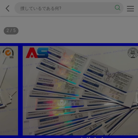
2
/
5