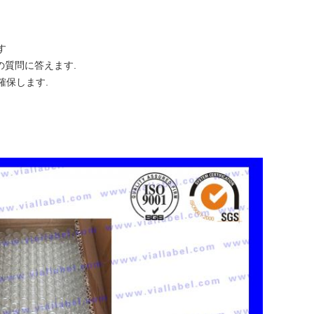
す
の質問に答えます.
確保します.