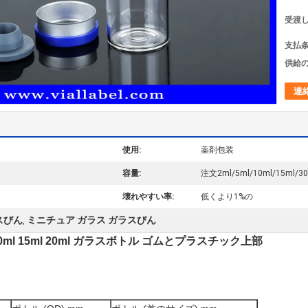
受渡し
支払条
供給の
連
使用:
薬剤包装
容量:
注文2ml/5ml/10ml/15ml/30
壊れやすい率:
低くより1%の
スびん
ミニチュア ガラス ガラスびん
,
 10ml 15ml 20ml ガラスボトル ゴムとプラスチック上部