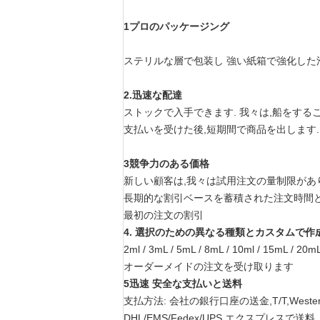
1プロのパッケージング
ステリルな層で包装し 強い紙箱で強化した
2.
迅速な配達
ストックで入手できます. 我々は,船をする
支払いを受けた後,短期間で商品を出します.
3競争力のある価格
新しい顧客は,我々は試用注文の量制限があり
長期的な割引ベースを蓄積された注文時間
最初の注文の割引
4. 選択のための異なる種類とカスタムで
2ml / 3mL / 5mL / 8mL / 10ml / 15mL
オーダーメイドの注文を受け取ります
5迅速 安全な支払いと送料
支払方法: 会社の銀行口座の送金,T/T,Western
DHL/EMS/Fedex/UPS エクスプレスで送料