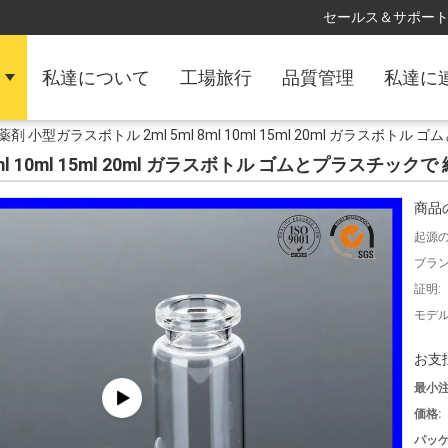
セールス＆サポート 
私達について
工場旅行
品質管理
私達に
薬剤 小型ガラスボトル 2ml 5ml 8ml 10ml 15ml 20ml ガラスボ
8ml 10ml 15ml 20ml ガラスボトル ゴムとプラスチッ
商品
起源の
ブラン
証明:
モデル
お支
最小注
価格:
パッケ