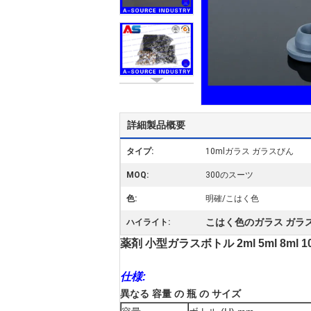
詳細製品概要
タイプ:
10mlガラス ガラスびん
MOQ:
300のスーツ
色:
明確/こはく色
こはく色のガラス ガラ
ハイライト:
薬剤 小型ガラスボトル 2ml 5ml 8ml
仕様:
異なる 容量 の 瓶 の サイズ