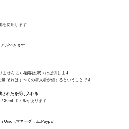
泡を使用します
ことができます
ません.古い顧客は,我々は提供します.
と量,それはすべての購入者が値するということです
作成されたを受け入れる
 / 20mL / 30mLボトルがあります
 Union,マネーグラム,Paypal