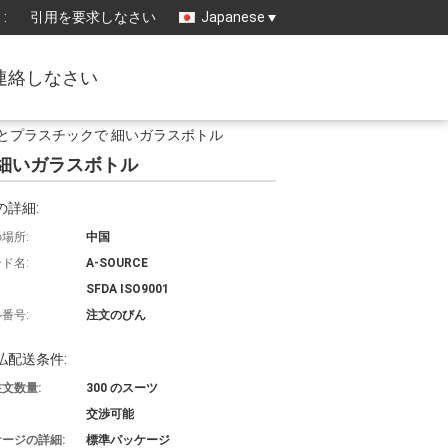
:
引用を要求しなさい
Japanese
連絡しなさい
トル ゴムとプラスチックで 細いガラスボトル
クで 細いガラスボトル
の詳細:
場所:
中国
ド名:
A-SOURCE
SFDA ISO9001
番号:
注文のびん
払配送条件:
文数量:
300 のスーツ
交渉可能
ージの詳細:
標準パッケージ