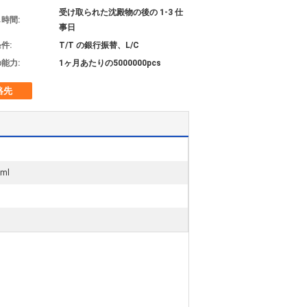
受け取られた沈殿物の後の 1-3 仕
時間:
事日
件:
T/T の銀行振替、L/C
能力:
1ヶ月あたりの5000000pcs
絡先
ml