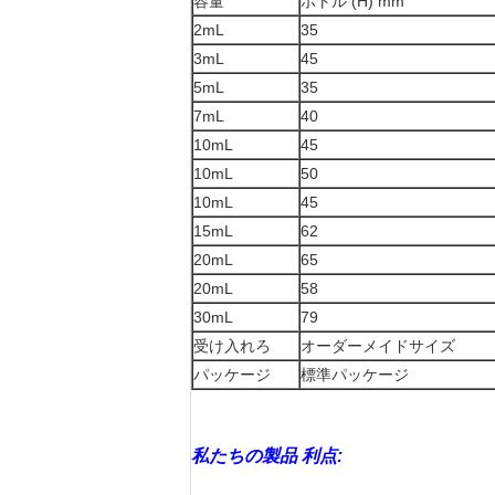
容量
ボトル (H) mm
2mL
35
3mL
45
5mL
35
7mL
40
10mL
45
10mL
50
10mL
45
15mL
62
20mL
65
20mL
58
30mL
79
受け入れろ
オーダーメイドサイズ
パッケージ
標準パッケージ
私たちの製品 利点: