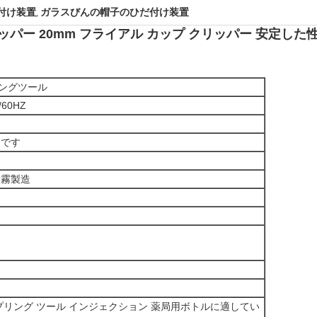
だ付け装置
ガラスびんの帽子のひだ付け装置
,
ッパー 20mm フライアル カップ クリッパー 安定した性能
リミングツール
/60HZ
りです
噴霧製造
プリング ツール インジェクション 薬局用ボトルに適してい