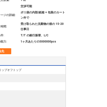
文数量:
1 羽
交渉可能
ポリ袋の内部/紙箱 + 包装のカート
ージの詳細:
ン外で
受け取られた沈殿物の後の 15-20
時間:
仕事日
件:
T/T の銀行振替、L/C
能力:
1ヶ月あたりの5000000pcs
絡先
 フリップオフトップ