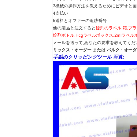
3機械の操作方法を教えるためにビデオと画
4支払い
5送料とオファーの追跡番号
他の製品と注文すると
錠剤のラベル,箱,プ
錠剤ボトル,Hcgラベルボックス,2mlラベ
メールを送って,あなたの要求を教えてくだ
ミックス・オーダー または バルク・オーダ
手動のクリッピングツール 写真: