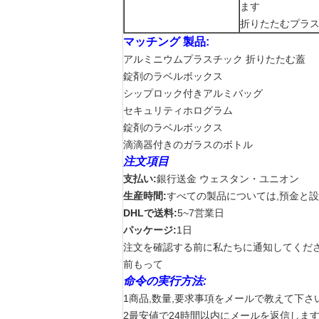
ます
折りたたむプラ
マッチング 製品:
アルミニウムプラスチック 折りたたむ蓋
錠剤のラベルボックス
シップロック付きアルミバッグ
セキュリティホログラム
錠剤のラベルボックス
滴滴器付きのガラスのボトル
注文項目
支払い:
銀行送金 ウェスタン・ユニオン
生産時間:
すべての製品については,預金と設
DHLで送料:
5~7営業日
パッケージ:
1日
注文を確認する前に私たちに通知してくださ
前もって
命令の実行方法:
1商品,数量,要求事項をメールで教えて下さ
2最安値で24時間以内にメールを返信します