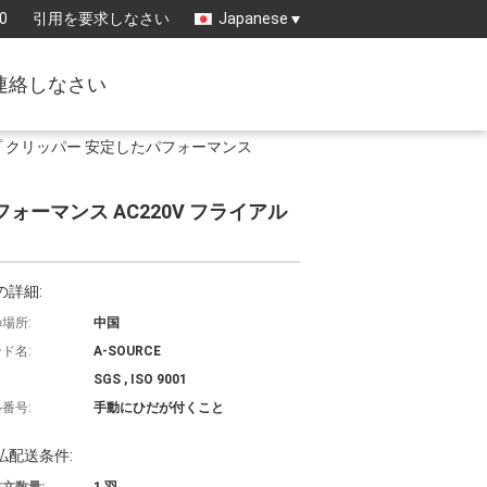
0
引用を要求しなさい
Japanese
連絡しなさい
ップ クリッパー 安定したパフォーマンス
フォーマンス AC220V フライアル
の詳細:
場所:
中国
ド名:
A-SOURCE
SGS , ISO 9001
番号:
手動にひだが付くこと
払配送条件: