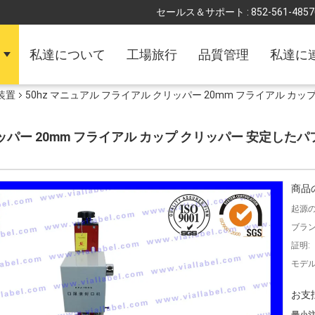
セールス＆サポート :
852-561-4857
私達について
工場旅行
品質管理
私達に
装置
50hz マニュアル フライアル クリッパー 20mm フライアル カ
リッパー 20mm フライアル カップ クリッパー 安定したパ
商品
起源の
ブラン
証明:
モデル
お支