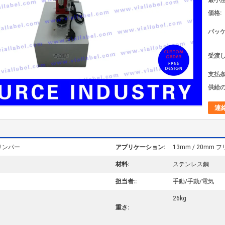
最小注
価格:
パッケ
受渡し
支払条
供給の
連
リンパー
アプリケーション:
13mm / 20mm
材料:
ステンレス鋼
担当者::
手動/手動/電気
26kg
重さ: