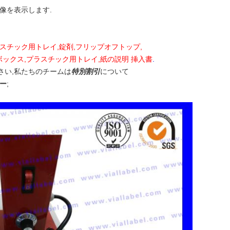
像を表示します.
ラスチック用トレイ,錠剤,フリップオフトップ,
ルボックス,プラスチック用トレイ,紙の説明 挿入書
.
さい,私たちのチームは
特別割引
について
ー
;