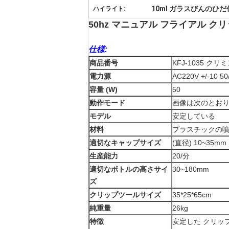
10ml ガラスびんのひ
ハイライト:
50hz マニュアル フライアル クリ
仕様:
商品番号
KFJ-1035 ク
電力源
AC220V +/-10 50
容量 (W)
50
動作モード
画像は次のとお
モデル
安定している
材料
プラスチックの
適切なキャップサイズ
(直径) 10~35mm
生産能力
20/分
適切なボトルの高さサイ
30~180mm
ズ
クリップツールサイズ
35*25*65cm
純重量
26kg
特徴
安定した クリッ