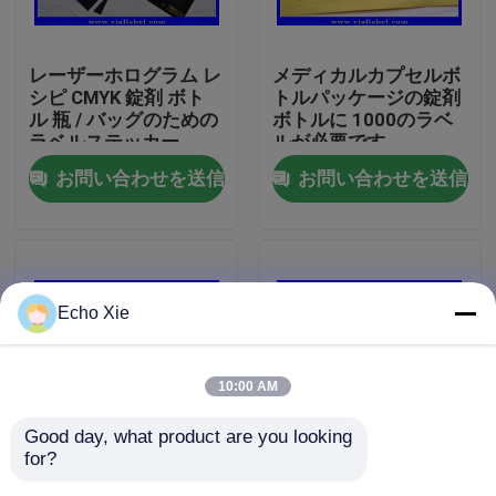
工場旅行
レーザーホログラム レ
メディカルカプセルボ
シピ CMYK 錠剤 ボト
トルパッケージの錠剤
ル 瓶 / バッグのための
ボトルに 1000のラベ
品質管理
ラベルステッカー
ルが必要です
お問い合わせを送信
お問い合わせを送信
私達に連絡しなさい
引用を要求しなさい
Echo Xie
10mL ガラスびんのラベル
10:00 AM
10ml ガラスびん箱
Good day, what product are you looking 
for?
カスタム製薬カプセル
パーソナライズされ,タ
小さいびんのラベル
ボトルラベル印刷, ボ
ーゲット化されたラベ