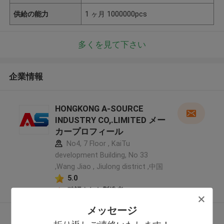
供給の能力
1 ヶ月 1000000pcs
多くを見て下さい
企業情報
HONGKONG A-SOURCE
INDUSTRY CO,.LIMITED メー
カープロフィール
No4, 7 Floor , KaiTu
development Building, No 33
,Wang Jiao , Jiulong district ,中国
5.0
確認された製造者
メッセージ
多くを見て下さい