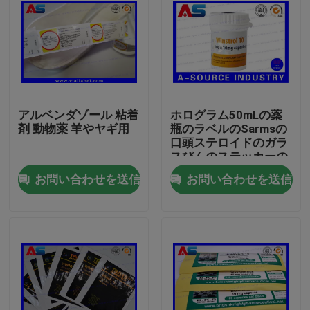
アルベンダゾール 粘着
ホログラム50mLの薬
剤 動物薬 羊やヤギ用
瓶のラベルのSarmsの
口頭ステロイドのガラ
スびんのステッカーの
ラベルは/びんのラベ
お問い合わせを送信
お問い合わせを送信
ルを個人化しました
家
プロダクト
私達について