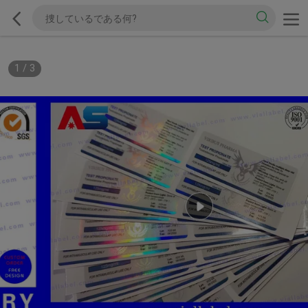
1
/
3