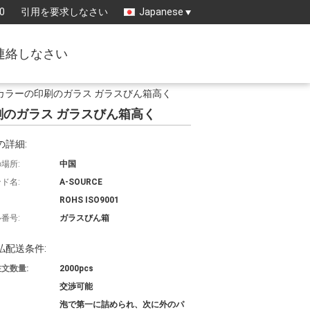
0
引用を要求しなさい
Japanese
連絡しなさい
質フル カラーの印刷のガラス ガラスびん箱高く
の印刷のガラス ガラスびん箱高く
の詳細:
場所:
中国
ド名:
A-SOURCE
ROHS ISO9001
番号:
ガラスびん箱
払配送条件:
文数量:
2000pcs
交渉可能
泡で第一に詰められ、次に外のパ