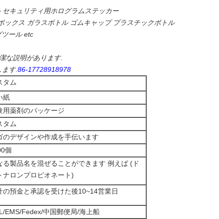
ベル セキュリティ用ホログラムステッカー
ボックス ガラスボトル ゴムキャップ プラスチックボトル
ール etc
簡潔な説明があります.
します.
86-17728918978
スタム
い紙
験用薬剤のパッケージ
スタム
ゴのデザインや作成を手伝います
00個
なる製品名を混ぜることができます 例えば (ド
トナロンプロピオネート)
計の預金と承認を受けた後10~14営業日
L/EMS/Fedex/中国郵便局/海上船