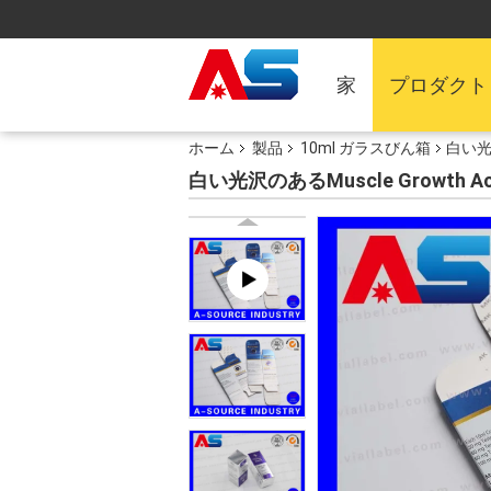
家
プロダクト
ホーム
製品
10ml ガラスびん箱
白い光
白い光沢のあるMuscle Growt