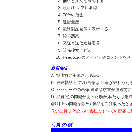
価格と注文を確認する
設計/サンプル承認
70%の預金
進捗量産
最終製品画像を表示する
給与残高
発送と送信追跡番号
販売後サービス
Feedbcakのアイデアやコメント
品質保証
A: 製造前に承認される設計
B: 最終製品 ビデオ/画像は 生産が終わっ
C: パッケージの画像,運送請求書が運送前
D: 品質/色の問題があった場合,私たちは
(設計上の問題を除外) 製品を受け取ったと
良い品質は,私たちの会社のすべての顧客に
写真 の 例: