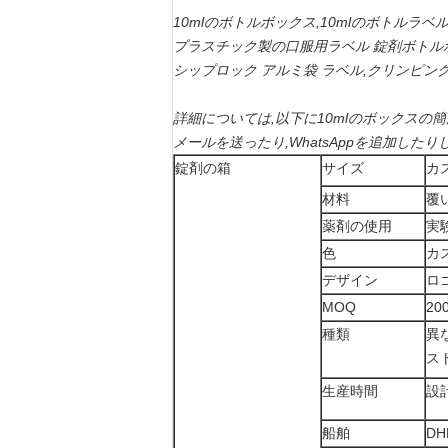
10mlのボトルボックス,10mlのボトルラ
プラスチック製の口服用ラベル 錠剤ボトル
シップロック アルミ袋 ラベル,クリンピングツ
詳細については,以下に10mlのボックスの
メールを送ったり,WhatsAppを追加したり
錠剤の箱
サイズ
カ
材料
覆
薬剤の使用
実
色
カ
デザイン
ロ
MOQ
20
種類
異
ス
生産時間
設
船舶
DH