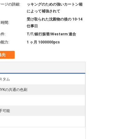
ージの詳細:
ッキングのための強いカートン箱
によって補強されて
受け取られた沈殿物の後の 10-14
時間:
仕事日
件:
T/T/銀行振替/Westerm 連合
能力:
1 ヶ月 1000000pcs
絡先
スタム
MYKの共通の色刷
手可能