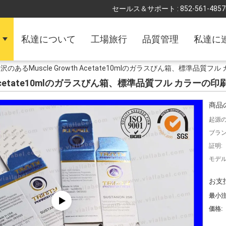
セールス＆サポート :
852-561-4857
私達について
工場旅行
品質管理
私達に
沢のあるMuscle Growth Acetate10mlのガラスびん箱、標準品
h Acetate10mlのガラスびん箱、標準品質フル カラー
商品
起源の
ブラン
証明:
モデル
お支
最小注
価格: