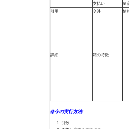
支払い
量
引用
交渉
情
詳細
箱の特徴
命令の実行方法:
引数