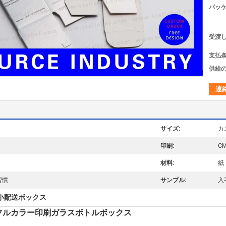
パッケ
受渡し
支払条
供給の
連
サイズ:
カ
印刷:
C
材料:
紙
習慣
サンプル:
入
小配送ボックス
,フルカラー印刷ガラスボトルボックス