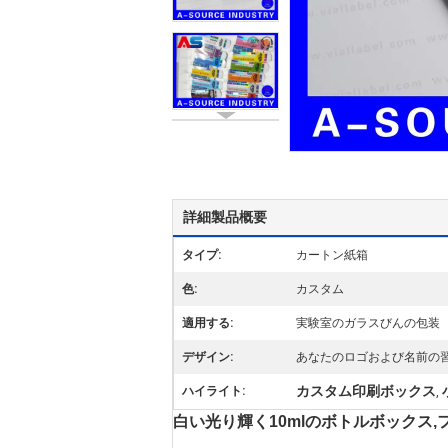
詳細製品概要
タイプ:
カートン紙箱
色:
カスタム
適用する:
実験室のガラスびんの包装
デザイン:
あなたのロゴおよび名前の
カスタム印刷ボックス
ハイライト:
,
白い光り輝く10mlのボトルボックス