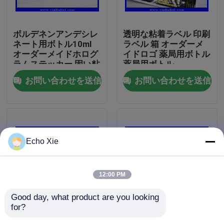
工場旅行
ボルデネンアンデシレ
透明な粘着ラベル 印刷
ネート用ボトル10ml
ラベル 箱 オーダーメ
オーダーメイドホログ
イドロゴ 薬局用ボトル
品質管理
ラムステッカー 固い粘
薬局用ボトル
着剤 10ml ホログラム
お問い合わせを送信
お問い合わせを送信
レーザー効果付き ボト
私達に連絡しなさい
ルラベル オーダーメイ
ドサイズ
引用を要求しなさい
Echo Xie
10mL ガラスびんのラベル
12:00 PM
10ml ガラスびん箱
Good day, what product are you looking 
for?
生殖不能の注入のびん
ホログラム ステッカー
小さいびんのラベル
のための薬剤包装を印
標識とカスタム付きの