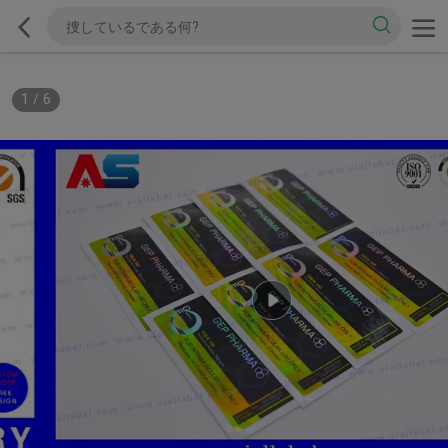
1
/
6