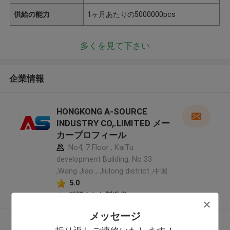
供給の能力
1ヶ月あたりの5000000pcs
多くを見て下さい
企業情報
HONGKONG A-SOURCE
INDUSTRY CO,.LIMITED メー
カープロフィール
No4, 7 Floor , KaiTu
development Building, No 33
,Wang Jiao , Jiulong district ,中国
5.0
確認された製造者
メッセージ
多くを見て下さい