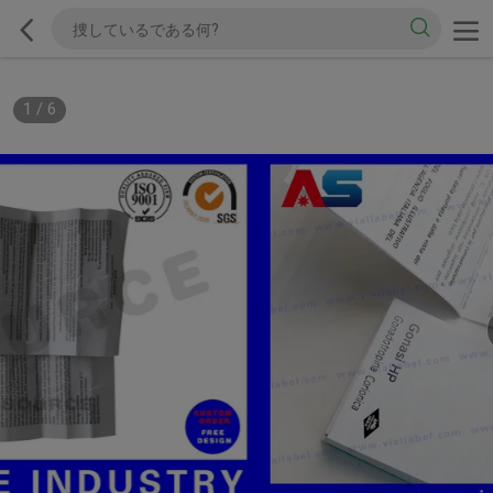
1
/
6