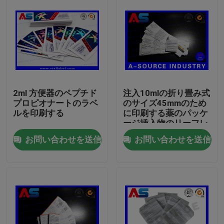
2ml 方便器のペプチド
注入10mlの折り畳み式
プロピオナートのラベ
のサイズ45mmのため
ルを印刷する
に印刷する薬のパッケ
ージ挿入物のリーフレ
ット
お問い合わせを送信
お問い合わせを送信
家
プロダクト
私達について