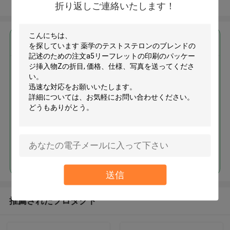
多くを見て下さい
折り返しご連絡いたします！
最高の価格で
薬学のテストステロンのブレン
ドの記述のための注文a5リーフ
レットの印刷のパッケージ挿入
物Zの折目
続行
送信
推薦されたプロダクト