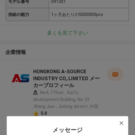
モデル番号
091301
供給の能力
1ヶ月あたりの5000000pcs
多くを見て下さい
企業情報
HONGKONG A-SOURCE
INDUSTRY CO,.LIMITED メー
カープロフィール
No4, 7 Floor , KaiTu
development Building, No 33
,Wang Jiao , Jiulong district ,中国
5.0
確認された製造者
メッセージ