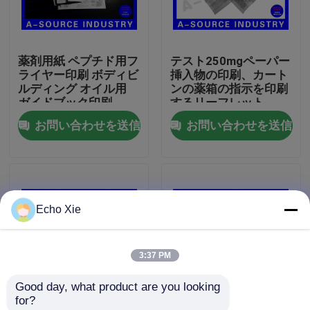
工場旅行
薬剤用紙 ペプチド用フ
テスト250mgペーパー
ライヤー印刷 ボディビ
挿入物の印刷、カート
品質管理
ルディング オイル用
ンの薬箱の指示を印刷
ガイドブック印刷
するリーフレット
お問い合わせを送信
お問い合わせを送信
私達に連絡しなさい
引用を要求しなさい
Echo Xie
10mL ガラスびんのラベル
3:37 PM
10ml ガラスびん箱
Good day, what product are you looking 
for?
小さいびんのラベル
薬学のパッケージのた
135mmの幅45mmの長