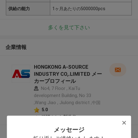
供給の能力
1ヶ月あたりの5000000pcs
多くを見て下さい
企業情報
HONGKONG A-SOURCE
INDUSTRY CO,.LIMITED メー
カープロフィール
No4, 7 Floor , KaiTu
development Building, No 33
,Wang Jiao , Jiulong district ,中国
5.0
確認された製造者
メッセージ
多くを見て下さい