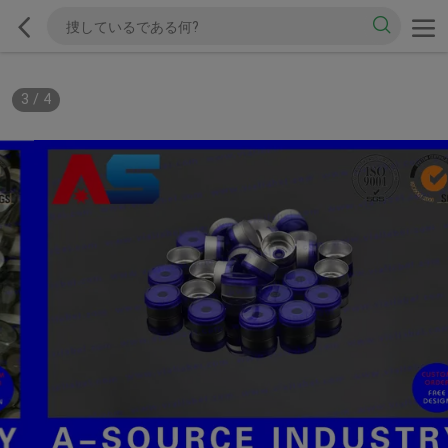
3
/
4