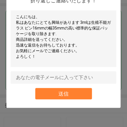
折り返しご連絡いたします！
最高の価格で
3mlは生殖不能ガラス ビン16mm
の幅35mmの高い標準的な保証パ
ッケージを取り除きます
続行
送信
推薦されたプロダクト