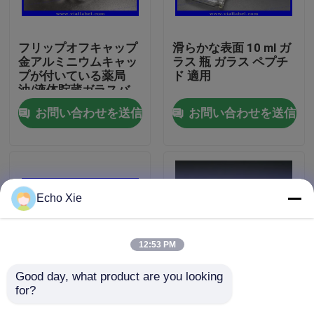
工場旅行
フリップオフキャップ
滑らかな表面 10 ml ガ
金アルミニウムキャッ
ラス 瓶 ガラス ペプチ
プが付いている薬局
ド 適用
品質管理
油/液体貯蔵ガラスバ
イアル
お問い合わせを送信
お問い合わせを送信
私達に連絡しなさい
引用を要求しなさい
Echo Xie
10mL ガラスびんのラベル
12:53 PM
10ml ガラスびん箱
Good day, what product are you looking 
for?
ミニガラスボトル 5ml
ペプチド2mlガラスバ
小さいびんのラベル
実験用小ガラスボトル
イアル、チルゼパチド