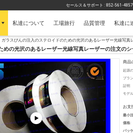
セールス＆サポート :
852-561-4857
私達について
工場旅行
品質管理
私達に
ガラスびんの注入のステロイドのための光沢のあるレーザー光線写真
ための光沢のあるレーザー光線写真レーザーの注文のシ
商品
起源の
ブラン
証明:
モデル
お支
最小注
価格:
パッケ