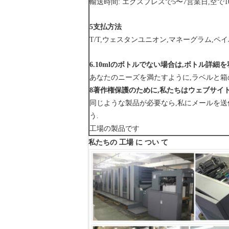
輸送時間: エクスプレスで5〜7営業日,空で10
5支払方法
T/T,ウェスタンユニオン,マネーグラム,ペ
6.
10mlのボトルでない場合は,ボトル詳細
あなたのニーズを満たすように,ラベルと箱
8著作権保護のために,私たちはウェブサイ
同じような製品が必要なら,私にメールを送
う.
工場の製品です
私たちの 工場 に つい て