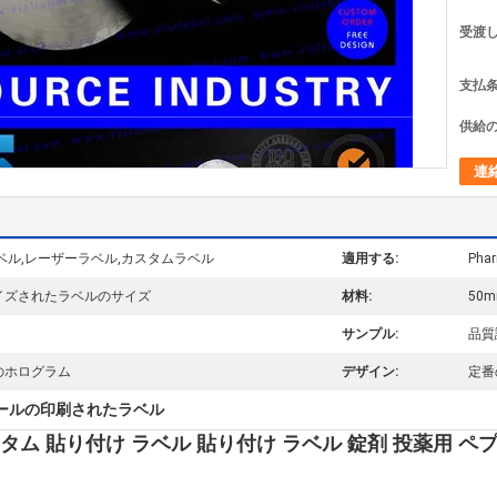
受渡し
支払条
供給の
連
ベル,レーザーラベル,カスタムラベル
適用する:
Ph
イズされたラベルのサイズ
材料:
50
サンプル:
品質
のホログラム
デザイン:
定番
ールの印刷されたラベル
ム 貼り付け ラベル 貼り付け ラベル 錠剤 投薬用 ペ