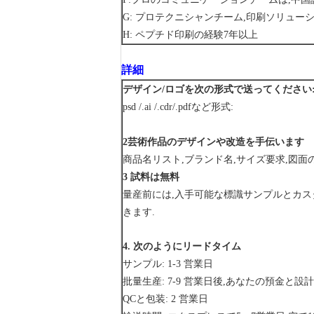
G: プロテクニシャンチーム,印刷ソリュー
H: ペプチド印刷の経験7年以上
詳細
デザイン/ロゴを次の形式で送ってください
psd /.ai /.cdr/.pdfなど形式:
2芸術作品のデザインや改造を手伝います
商品名リスト,ブランド名,サイズ要求,図
3 試料は無料
量産前には,入手可能な標識サンプルとカ
きます.
4. 次のようにリードタイム
サンプル: 1-3 営業日
批量生産: 7-9 営業日後,あなたの預金と設
QCと包装: 2 営業日