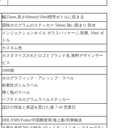
幅25mm,長さ60mmが10ml標準ボトルに収まる
固執ホログラムのステッカー 50mm 強い固まり 防水
インジェクションオイル ガラスパッケージ,医療, 10ml ボ
トル
カスタム色
カスタマイズされたロゴとブランド名,無料デザインサー
ビス
1000個
ホログラフィック・アレッシブ・ラベル
粘着性ボトルラベル
輝く瓶のラベル
ペプチドホログラムラベルステッカー
設計の預金と承認を受けた後 7-10 営業日
DHL/EMS/Fedex/中国郵便局/海上船/列車輸送
大量生産前70%の預金 (ウェスタンユニオン,マネーグラム,