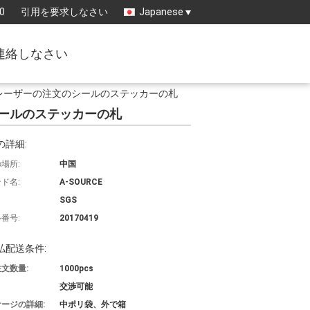
0
引用を要求しなさい
Japanese
連絡しなさい
レーザーの注文のシールのステッカーの札
ールのステッカーの札
の詳細:
場所:
中国
ド名:
A-SOURCE
SGS
番号:
20170419
払配送条件:
文数量:
1000pcs
交渉可能
ージの詳細:
中ポリ袋、外で箱