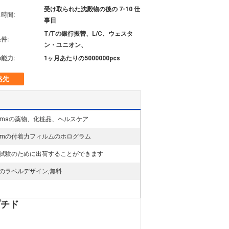
受け取られた沈殿物の後の 7-10 仕
時間:
事日
T/Tの銀行振替、L/C、ウェスタ
件:
ン・ユニオン、
能力:
1ヶ月あたりの5000000pcs
絡先
armaの薬物、化粧品、ヘルスケア
mmの付着力フィルムのホログラム
試験のために出荷することができます
のラベルデザイン,無料
プチド