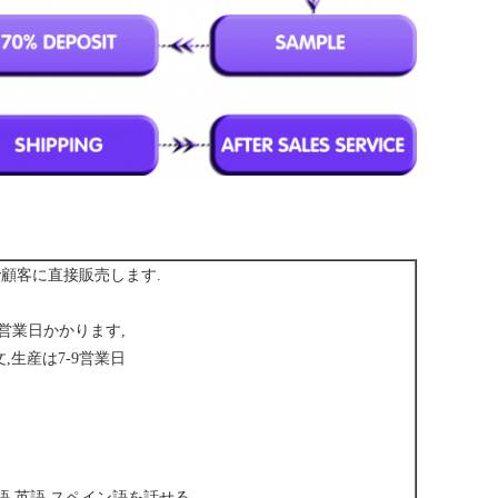
で顧客に直接販売します.
7 営業日かかります,
注文,生産は7-9営業日
語,英語,スペイン語を話せる.