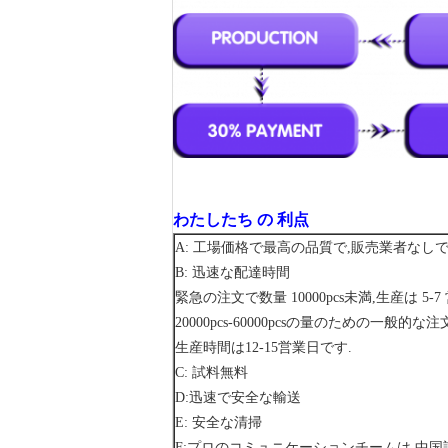
わたしたち の 利点
A: 工場価格で最高の品質で,販売業者なし
B: 迅速な配達時間
緊急の注文で数量 10000pcs未満,生産は 5-
20000pcs-60000pcsの量のための一般的な
生産時間は12-15営業日です.
C: 試料無料
D:迅速で安全な輸送
E: 安全な清掃
F:プロのコミュニケーションチームは,中国