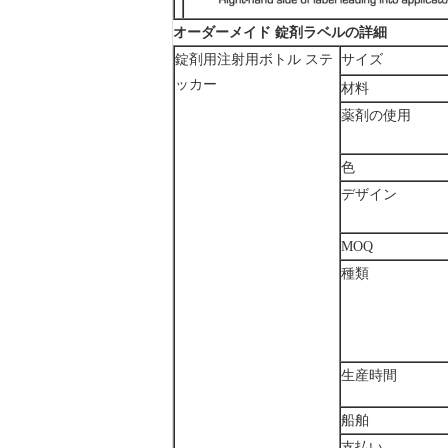
オーダーメイド 錠剤ラベルの詳細
錠剤用注射用ボトル ステ
サイズ
ッカー
材料
薬剤の使用
色
デザイン
MOQ
種類
生産時間
船舶
支払い