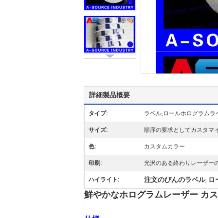
詳細製品概要
タイプ:
ラベル,ロールホログラムラ
サイズ:
順序の要求としてカスタマ
色:
カスタムカラー
印刷:
光沢のある終わりレーザー
注文のびんのラベル
ロ
ハイライト:
,
鮮やかなホログラムレーザー カスタ