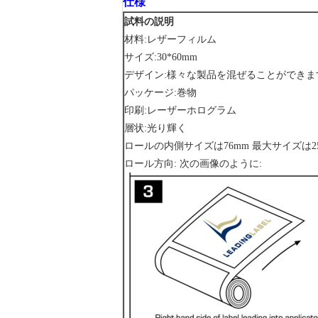
仕様
試料の説明
材料:レザーフィルム
サイズ:30*60mm
デザイン:様々な製品を混ぜることができま
パッケージ:巻物
印刷:レーザーホログラム
層状:光り輝く
ロールの内側サイズは76mm 最大サイズは25
ロール方向: 次の画像のように: