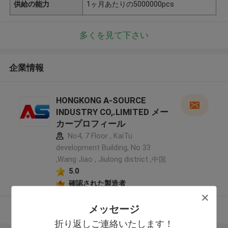
供給の能力
1ヶ月あたりの5000000pcs
多くを見て下さい
企業情報
HONGKONG A-SOURCE
INDUSTRY CO,.LIMITED メー
カープロフィール
No4, 7 Floor , KaiTu
development Building, No 33
,Wang Jiao , Jiulong district ,中国
5.0
確認された製造者
メッセージ
多くを見て下さい
折り返しご連絡いたします！