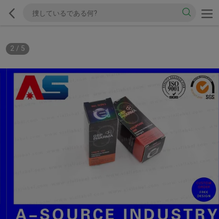
2
/
5