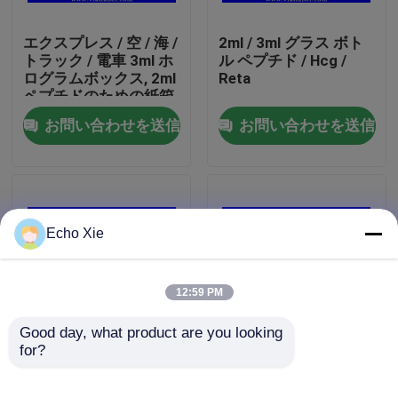
エクスプレス / 空 / 海 /
2ml / 3ml グラス ボト
工場旅行
トラック / 電車 3ml ホ
ル ペプチド / Hcg /
ログラムボックス, 2ml
Reta
ペプチドのための紙箱
品質管理
無料デザインサービス
お問い合わせを送信
お問い合わせを送信
私達に連絡しなさい
引用を要求しなさい
Echo Xie
10mL ガラスびんのラベル
12:59 PM
10ml ガラスびん箱
Good day, what product are you looking 
for?
Methenolone
SP Pharmaの設計を印
Enanthateのガラスび
刷している浮彫りにさ
小さいびんのラベル
んの包装のための10ml
れたロゴ マットの