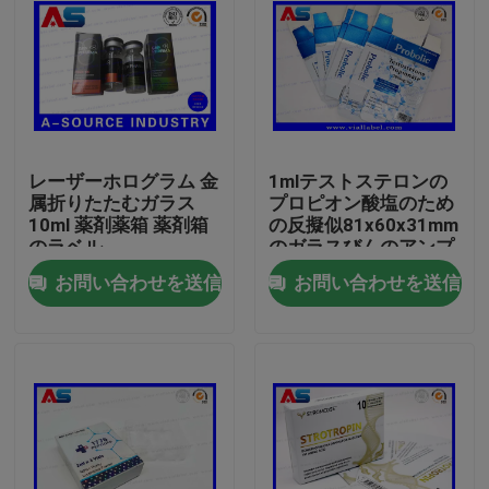
レーザーホログラム 金
1mlテストステロンの
属折りたたむガラス
プロピオン酸塩のため
10ml 薬剤薬箱 薬剤箱
の反擬似81x60x31mm
のラベル
のガラスびんのアンプ
ルの収納箱
お問い合わせを送信
お問い合わせを送信
家
プロダクト
私達について