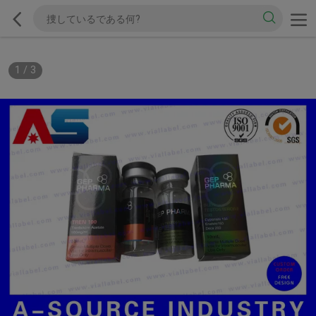
1
/
3