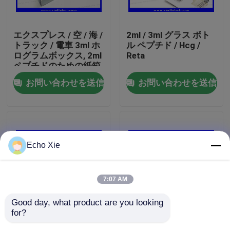
工場旅行
エクスプレス / 空 / 海 /
2ml / 3ml グラス ボト
トラック / 電車 3ml ホ
ル ペプチド / Hcg /
ログラムボックス, 2ml
Reta
品質管理
ペプチドのための紙箱
無料デザインサービス
お問い合わせを送信
お問い合わせを送信
私達に連絡しなさい
引用を要求しなさい
Echo Xie
10mL ガラスびんのラベル
7:07 AM
10ml ガラスびん箱
Good day, what product are you looking 
for?
Methenolone
SP Pharmaの設計を印
小さいびんのラベル
Enanthateのガラスび
刷している浮彫りにさ