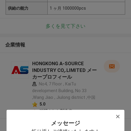
供給の能力
1 ヶ月 1000000pcs
多くを見て下さい
企業情報
HONGKONG A-SOURCE
INDUSTRY CO,.LIMITED メー
カープロフィール
No4, 7 Floor , KaiTu
development Building, No 33
,Wang Jiao , Jiulong district ,中国
5.0
確認された製造者
メッセージ
多くを見て下さい