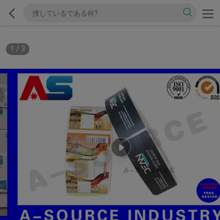
1
/
3