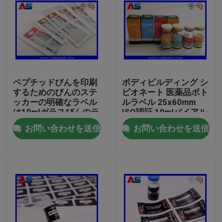
ペプチッドびんを印刷
ボディビルディング シ
するためのびんのステ
ピオネート 医薬品ボト
ッカーの明確なラベル
ルラベル 25x60mm
は10mlガラスびんのラ
ISO認証 10mlバイアル
ベルを小さいびんのラ
用
お問い合わせを送信
お問い合わせを送信
ベルと分類する
家
プロダクト
私達について