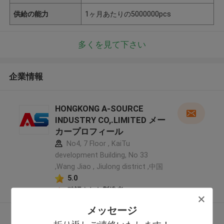
供給の能力
1ヶ月あたりの5000000pcs
多くを見て下さい
企業情報
HONGKONG A-SOURCE
INDUSTRY CO,.LIMITED メー
カープロフィール
No4, 7 Floor , KaiTu
development Building, No 33
,Wang Jiao , Jiulong district ,中国
5.0
確認された製造者
メッセージ
多くを見て下さい