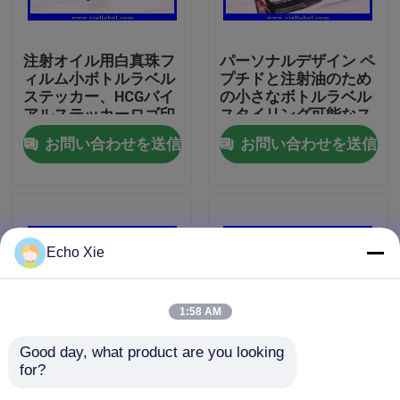
工場旅行
注射オイル用白真珠フ
パーソナルデザイン ペ
ィルム小ボトルラベル
プチドと注射油のため
ステッカー、HCGバイ
の小さなボトルラベル
品質管理
アルステッカーロゴ印
スタイリング可能なス
刷カスタマイズ
テッカー
お問い合わせを送信
お問い合わせを送信
私達に連絡しなさい
引用を要求しなさい
Echo Xie
10mL ガラスびんのラベル
1:58 AM
10ml ガラスびん箱
Good day, what product are you looking 
for?
永久性強固性付着剤を
NAD+ラベル 金属製 彫
小さいびんのラベル
含むガラスのペプチド
刻されたペプチドボト